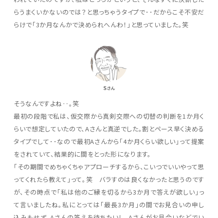
らうまくいかないのでは？と思っちゃうタイプで･･だからこそ不安だ
らけで「3か月なんかで決められへんわ！」と思っていました。笑
S
さん
そうなんですよね‥。笑
最初の段階で私は、仮交際から真剣交際への切替の判断を1か月く
らいで想定していたので、Aさんと真逆でした。割とペース早く決める
タイプでして･･なので最初Aさんから「4か月くらい欲しい」って提案
をされていて、結果的に間をとった形になります。
「その期間でめちゃくちゃアプローチするから、こいつでいいやって思
ってくれたら教えて」って。笑 バラすのは良くなかったと思うのです
が、その時点で「私は他のご縁を切るから3か月で答えが欲しい」っ
て言いましたね。私にとっては「最長3か月」の間でお見合いの申し
込みもせず、Aさんの答えを待ちたいし、Aさんがお見合いなどでい