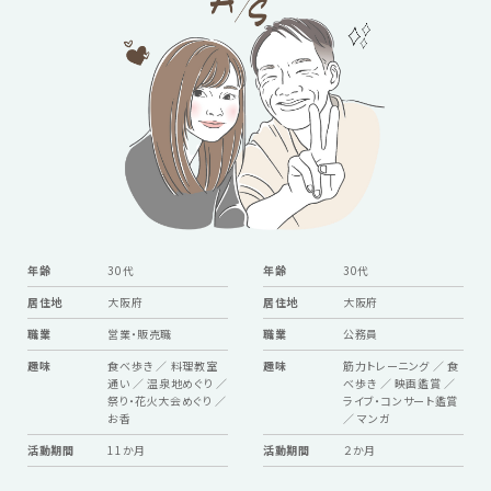
年齢
30代
年齢
30代
居住地
大阪府
居住地
大阪府
職業
営業・販売職
職業
公務員
趣味
食べ歩き ／ 料理教室
趣味
筋力トレーニング ／ 食
通い ／ 温泉地めぐり ／
べ歩き ／ 映画鑑賞 ／
祭り・花火大会めぐり ／
ライブ・コンサート鑑賞
お香
／ マンガ
活動期間
11か月
活動期間
２か月