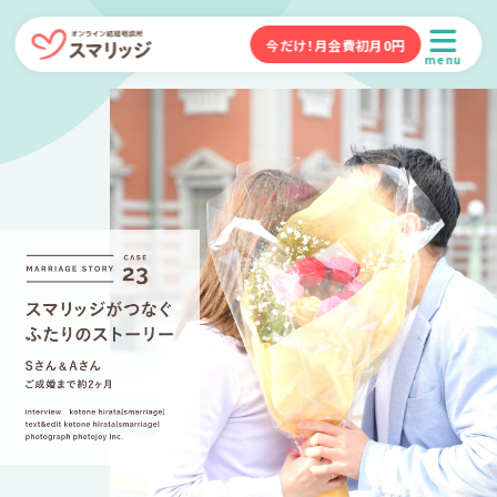
今だけ！月会費初月0円
menu