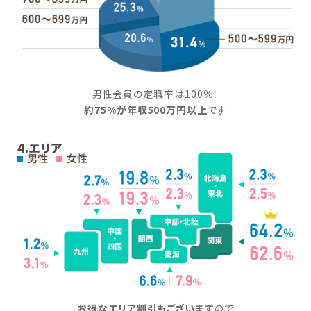
男性会員の定職率は100％！
約75%が年収500万円以上
です
4.エリア
お得なエリア割引もございます
ので