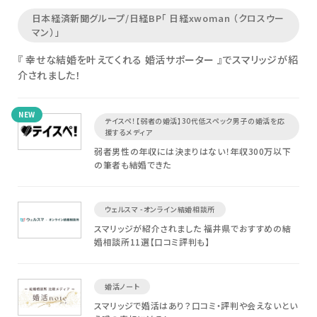
日本経済新聞グループ/日経BP「 日経xwoman （クロスウー
マン）」
『 幸せな結婚を叶えてくれる 婚活サポーター 』でスマリッジが紹
介されました！
NEW
テイスペ！【弱者の婚活】30代低スペック男子の婚活を応
援するメディア
弱者男性の年収には決まりはない！年収300万以下
の筆者も結婚できた
ウェルスマ -オンライン結婚相談所
スマリッジが紹介されました 福井県でおすすめの結
婚相談所11選【口コミ評判も】
婚活ノート
スマリッジで婚活はあり？口コミ・評判や会えないとい