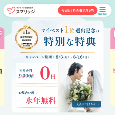
今だけ！月会費初月0円
menu