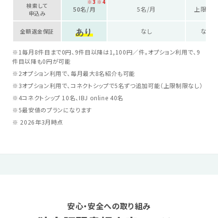
※3 ※4
検索して
50名/月
5名/月
上限なし
申込み
あり
なし
なし
全額返金保証
※1
毎月8件目まで0円、9件目以降は1,100円／件。オプション利用で、9
件目以降も0円が可能
※2
オプション利用で、毎月最大8名紹介も可能
※3
オプション利用で、コネクトシップで5名ずつ追加可能（上限制限なし）
※4
コネクトシップ 10名、IBJ online 40名
※5
最安値のプランになります
※ 2026年3月時点
安心・安全への取り組み