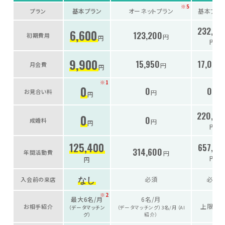
※5
基本プラン
オーネットプラン
基本プラ
プラン
232,50
6,600
123,200
初期費用
円
円
円
9,900
15,950
17,050
月会費
円
円
※1
0
0
0
お見合い料
円
円
円
220,00
0
0
成婚料
円
円
円
125,400
657,10
314,600
年間活動費
円
円
円
なし
必須
必須
入会前の来店
※2
最大6名/月
6名/月
上限なし
お相手紹介
（データマッチン
（データマッチング）3名/月（AI
グ）
紹介）