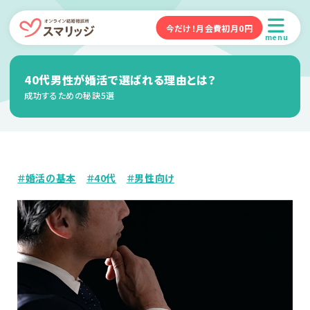
今だけ！月会費初月0円
menu
40代男性が婚活で選ばれる理由とは？
成功するための秘訣5選
＃婚活の基本
＃40代
＃男性向け