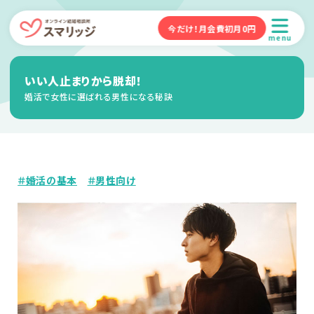
今だけ！月会費初月0円
menu
いい人止まりから脱却！
婚活で女性に選ばれる男性になる秘訣
＃婚活の基本
＃男性向け