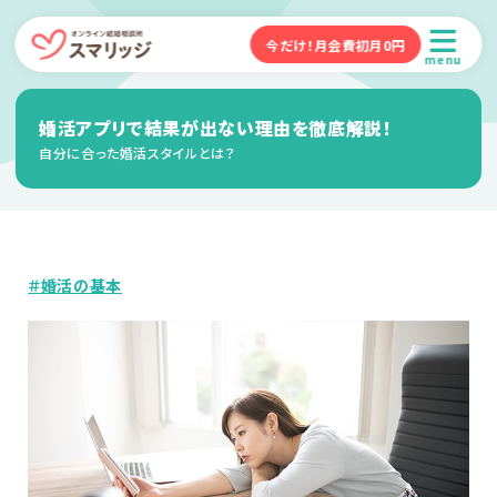
今だけ！月会費初月0円
menu
婚活アプリで結果が出ない理由を徹底解説！
自分に合った婚活スタイルとは？
＃婚活の基本