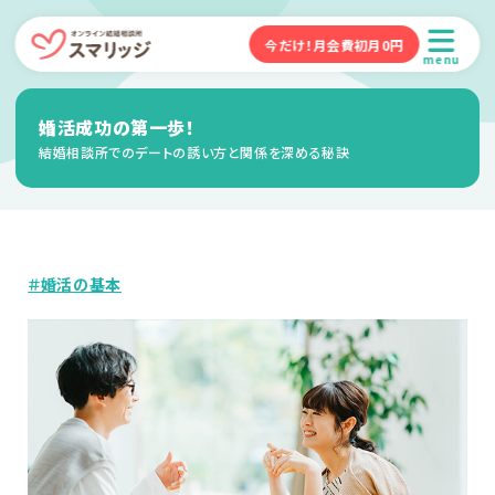
今だけ！月会費初月0円
menu
婚活成功の第一歩！
結婚相談所でのデートの誘い方と関係を深める秘訣
＃婚活の基本