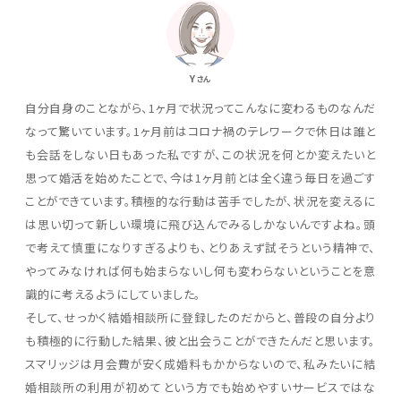
Y
さん
自分自身のことながら、1ヶ月で状況ってこんなに変わるものなんだ
なって驚いています。1ヶ月前はコロナ禍のテレワークで休日は誰と
も会話をしない日もあった私ですが、この状況を何とか変えたいと
思って婚活を始めたことで、今は1ヶ月前とは全く違う毎日を過ごす
ことができています。積極的な行動は苦手でしたが、状況を変えるに
は思い切って新しい環境に飛び込んでみるしかないんですよね。頭
で考えて慎重になりすぎるよりも、とりあえず試そうという精神で、
やってみなければ何も始まらないし何も変わらないということを意
識的に考えるようにしていました。
そして、せっかく結婚相談所に登録したのだからと、普段の自分より
も積極的に行動した結果、彼と出会うことができたんだと思います。
スマリッジは月会費が安く成婚料もかからないので、私みたいに結
婚相談所の利用が初めてという方でも始めやすいサービスではな