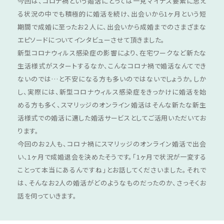
今回は、コロナ禍という婚活にとっては一見マイナス要素に思え
る状況の中でも積極的に婚活を続け、出会いから1ヶ月という短
期間で成婚に至ったお２人に、出会いから成婚までのさまざまな
エピソードについてインタビューさせて頂きました。
新型コロナウィルス感染症の影響により、在宅ワークなど新たな
生活様式がスタートするなか、こんなコロナ禍で婚活なんてでき
ないのでは…と不安になる方も多いのではないでしょうか。しか
し、実際には、新型コロナウィルス感染症をきっかけに婚活を始
める方も多く、スマリッジのオンライン婚活はそんな新たな新生
活様式での婚活に適した婚活サービスとしてご活用いただいてお
ります。
今回のお2人も、コロナ禍にスマリッジのオンライン婚活で出会
い、1ヶ月で成婚退会を決めたそうです。「1ヶ月で状況が一変する
ことって本当にあるんですね」とお話してくださいました。それで
は、そんなお2人の婚活がどのようなものだったのか、さっそくお
話を伺っていきます。