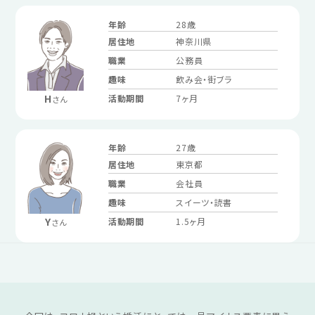
年齢
28歳
居住地
神奈川県
職業
公務員
趣味
飲み会・街ブラ
H
活動期間
7ヶ月
さん
年齢
27歳
居住地
東京都
職業
会社員
趣味
スイーツ・読書
Y
活動期間
1.5ヶ月
さん