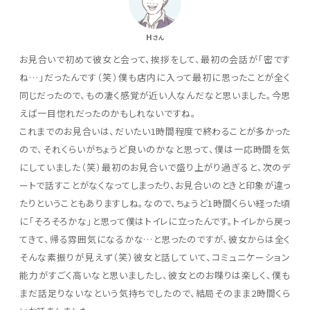
H
さん
お見合いで初めて彼女と会って、挨拶をして、最初の会話が「密です
ね…」だったんです（笑）僕も店内に入って最初に思ったことが全く
同じだったので、もの凄く感覚が近い人なんだなと思いました。今思
えば一目惚れだったのかもしれないですね。
これまでのお見合いは、だいたい1時間程度で終わることが多かった
ので、それくらいがちょうど良いのかなと思って、僕は一応時間を気
にしていました（笑）最初のお見合いで盛り上がり過ぎると、次のデ
ートで話すことがなくなってしまったり、お見合いのときと印象が違っ
たりということもありますしね。なので、ちょうど1時間くらい経った頃
に「そろそろかな」と思って僕はトイレに立ったんです。トイレから戻っ
てきて、帰る雰囲気になるかな…と思ったのですが、彼女からは全く
そんな素振りが見えず（笑）彼女と話していて、コミュニケーション
能力がすごく高いなと思いましたし、彼女とのお喋りは楽しく、僕も
まだ話足りないなという気持ちでしたので、結局そのまま2時間くら