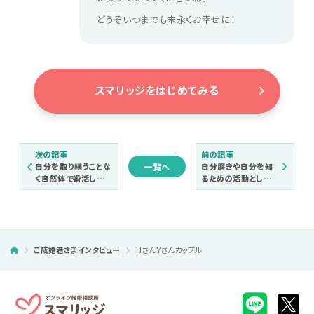
どうぞいつまでも末永くお幸せに！
スマリッジをはじめてみる
次の記事
前の記事
一覧へ
自分を取り繕うことな
自分磨きや自分を知
く自然体で婚活した
るための活動として
結果、ありのままの自
楽しみながら婚活を
分を受け入れてくれ
続けた結果、理想の
る彼に出会えました。
人に出会うことができ
ました。
ご成婚者さまインタビュー
Hさん Yさんカップル