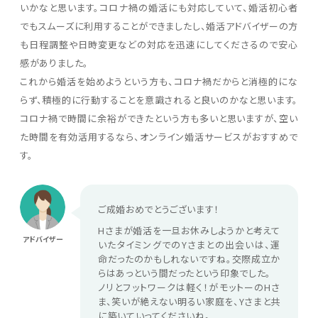
いかなと思います。コロナ禍の婚活にも対応していて、婚活初心者
でもスムーズに利用することができましたし、婚活アドバイザーの方
も日程調整や日時変更などの対応を迅速にしてくださるので安心
感がありました。
これから婚活を始めようという方も、コロナ禍だからと消極的にな
らず、積極的に行動することを意識されると良いのかなと思います。
コロナ禍で時間に余裕ができたという方も多いと思いますが、空い
た時間を有効活用するなら、オンライン婚活サービスがおすすめで
す。
ご成婚おめでとうございます！
Hさまが婚活を一旦お休みしようかと考えて
アドバイザー
いたタイミングでのYさまとの出会いは、運
命だったのかもしれないですね。交際成立か
らはあっという間だったという印象でした。
ノリとフットワークは軽く！がモットーのHさ
ま、笑いが絶えない明るい家庭を、Yさまと共
に築いていってくださいね。