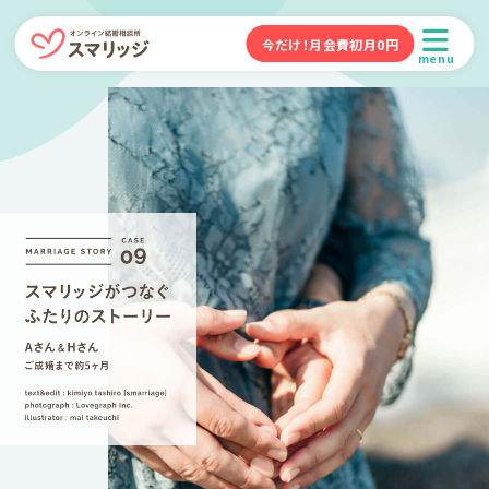
今だけ！月会費初月0円
menu