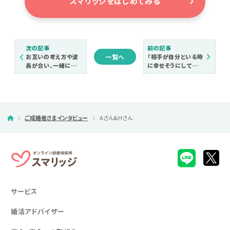
スマリッジをはじめてみる
次の記事
前の記事
一覧へ
お互いの考え方や波
「相手が自分といる時
長が合い、一緒にいて
に幸せそうにしている
居心地が良いと感じ
と、自分も幸せな気持
たことが、交際26日で
ちになれる」そう心か
の成婚退会に繋がり
ら想いあえる人に出
ました。
会うことができまし
た。
ご成婚者さまインタビュー
Aさん&Hさん
サービス
婚活アドバイザー