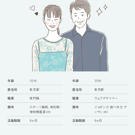
年齢
30代
年齢
30代
居住地
東京都
居住地
東京都
職業
専門職
職業
ウェブデザイナー
趣味
スポーツ観戦、美術館・
趣味
ジョギング、食べ歩き、デ
博物館鑑賞 etc
ッサン etc
活動期間
6ヶ月
活動期間
6ヶ月