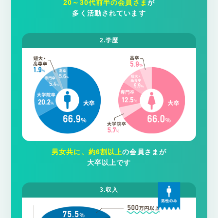
20～30代前半の会員さま
が
多く活動されています
2.学歴
男女共に、約6割以上
の会員さまが
大卒以上です
3.収入