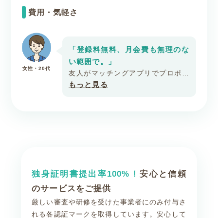
う点に魅力を感じ、身分証明書の提
費用・気軽さ
出も必須なので、普通の恋愛では聞
きにくい価値観や将来の考えも話し
やすいと感じました。
誠実で一生懸命な姿勢に惹かれ、価
「登録料無料、月会費も無理のな
値観の近さに気づいてから、パート
い範囲で。」
女性・20代
ナーとしての存在を意識しました。
友人がマッチングアプリでプロポー
諦めずに婚活でのご縁に向き合い続
ズを受けたのをきっかけに婚活を意
もっと見る
けたことが結果につながったと思い
識しました。
ます。
登録料無料※で月会費もそんなにか
からないという点でスマリッジを選
びました。
デートで一緒に何かを決める時の話
し合いの姿勢や、お金の使い方が決
め手になりました。
独身証明書提出率100%！
安心と信頼
値段が安く始められる婚活サービス
は本気度の高い人が多いですが、そ
のサービスをご提供
こに入ったからすぐ結婚できるとは
厳しい審査や研修を受けた事業者にのみ付与さ
限りません。
れる各認証マークを取得しています。安心して