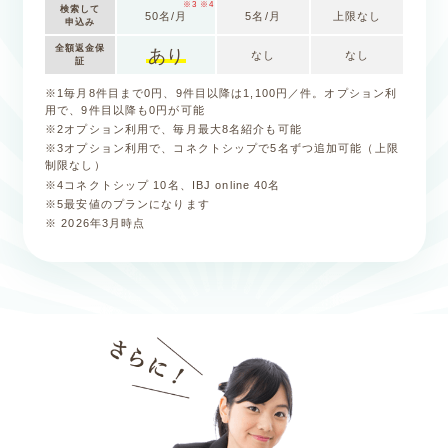
※3 ※4
検索して
50名/月
5名/月
上限なし
申込み
全額返金保
あり
なし
なし
証
※1
毎月8件目まで0円、9件目以降は1,100円／件。オプション利
用で、9件目以降も0円が可能
※2
オプション利用で、毎月最大8名紹介も可能
※3
オプション利用で、コネクトシップで5名ずつ追加可能（上限
制限なし）
※4
コネクトシップ 10名、IBJ online 40名
※5
最安値のプランになります
※ 2026年3月時点