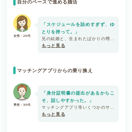
自分のペースで進める婚活
「スケジュールを詰めすぎず、ゆ
とりを持って。」
女性・20代
兄の結婚と、生まれたばかりの甥っ
子を見て婚活を意識するようになり
もっと見る
ました。
お相手とは初めて会った時から、初
対面のはずなのに居心地が良く、気
マッチングアプリからの乗り換え
さくな雰囲気に安心できました。
スケジュールを詰めすぎると就活を
している気分になってしまうので、
ゆとりを持って調整することをおす
「身分証明書の提出があるからこ
すめします。
そ、話しやすかった。」
男性・30代
マッチングアプリ等いくつかのサー
ビスを試しましたが、良い出会いに
もっと見る
恵まれずにいました。
婚活目的の相手同士で出会えるとい