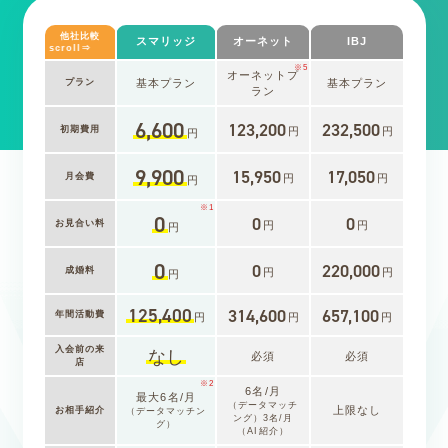
他社比較
スマリッジ
オーネット
IBJ
scroll⇒
※5
オーネットプ
プラン
基本プラン
基本プラン
ラン
6,600
123,200
232,500
初期費用
円
円
円
9,900
15,950
17,050
月会費
円
円
円
※1
0
0
0
お見合い料
円
円
円
0
0
220,000
成婚料
円
円
円
125,400
314,600
657,100
年間活動費
円
円
円
入会前の来
なし
必須
必須
店
※2
6名/月
最大6名/月
（データマッチ
上限なし
お相手紹介
（データマッチン
ング）3名/月
グ）
（AI紹介）